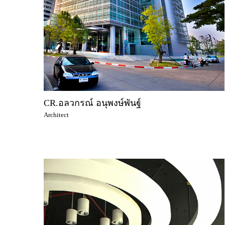
CR.อลวกรณ์ อนุพงษ์พันฐ์
Architect