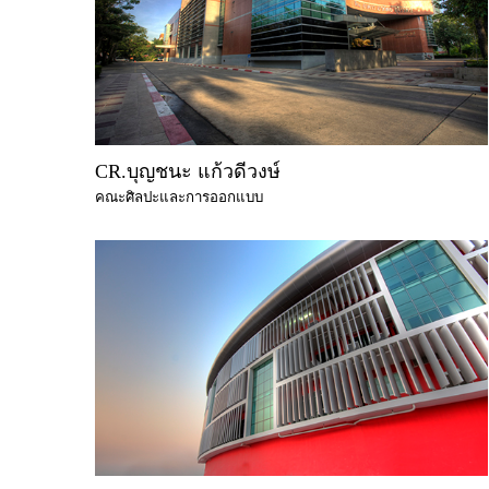
CR.บุญชนะ แก้วดีวงษ์
คณะศิลปะและการออกแบบ