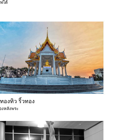
โฟโต้
ทองทิว ริ้วทอง
องหลังพระ