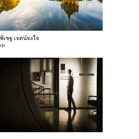
พิเชฐ เจตน์จงใจ
รุ่ง