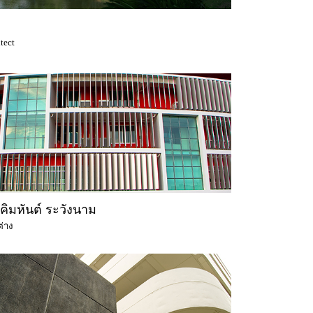
tect
คิมหันต์ ระวังนาม
ต่าง