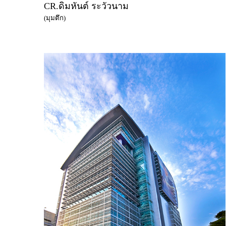
CR.ดิมหันต์ ระวัวนาม
(มุมตึก)