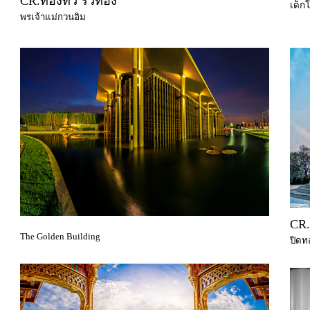
CR.ทองทิว ริ้วทอง
เด็ก
พรเจ้าแม่กวนอิม
CR.
The Golden Building
ปิดท