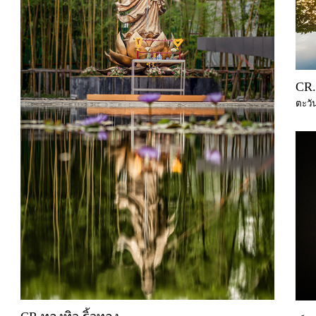
CR.
ตะวัน