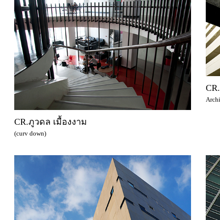
CR.
Archi
CR.ภูวดล เมื้องงาม
(curv down)