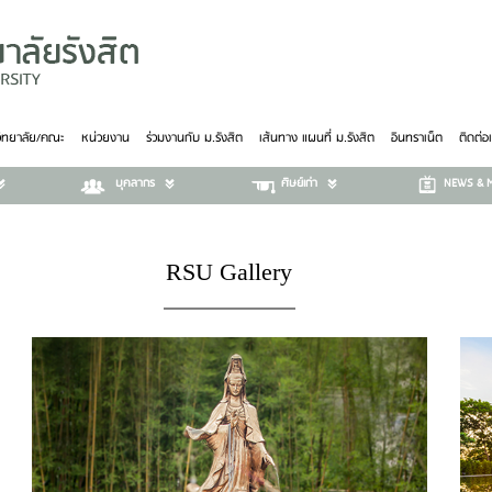
วิทยาลัย/คณะ
หน่วยงาน
ร่วมงานกับ ม.รังสิต
เส้นทาง แผนที่ ม.รังสิต
อินทราเน็ต
ติดต่อ
บุคลากร
ศิษย์เก่า
NEWS & M
RSU Gallery