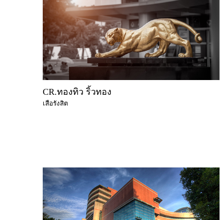
CR.ทองทิว ริ้วทอง
เสือรังสิต