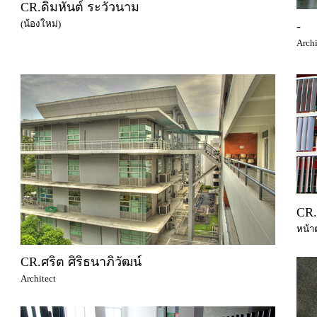
CR.ดิมหันต์ ระวัวนาม
(น้องใหม่)
-
Archi
CR.
หน้า
CR.ศริต ศิริธนาภิวัฒน์
Architect