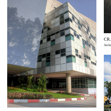
CR.
Archi