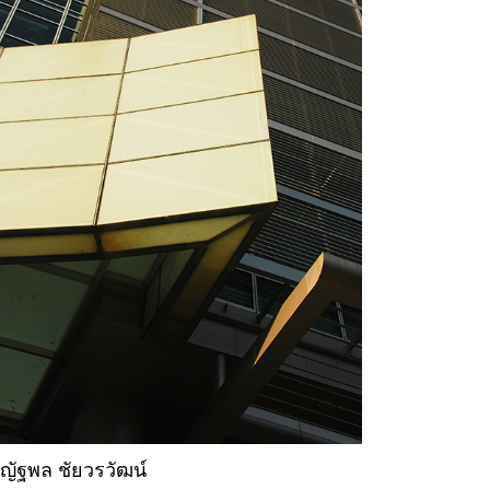
ญัฐพล ชัยวรวัฒน์