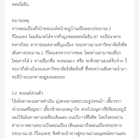
พหลโยธิน
หมายเหตุ:
จากดอนเมืองถึงป้ายรถเมล์หน้า
หมู่บ้านเมืองเอก
ประมาณ 3
กิโลเมตร โดยสังเกตได้จากหัวมุมซอยพหลโยธิน 87 จะมี
ธนาคาร
ทหารไท
ย สาขาย่อยตลาดสี่มุมเมือง ระยะทางมามหาวิทยาลัยรังสิต
เดินทางประมาณ 2 กิโลเมตรจากปากซอย โดยท่านสามารถเลือก
โดยสารได้ 2 ทางเลือกคือ ร
ถสองแถว
หรือ
รถจักรยานยนต์รับจ้าง
ก็
จะมาถึงด้านในของมหาวิทยาลัยรังสิตทันที ซึ่งระหว่างเดินทางเข้ามา
จะมี
ป้ายบอกทางอ
ยู่ตลอดระยะ
3.2 รถยนต์ส่วนตัว
ใช้เส้นทางถนนราชดำเนิน มุ่งตรงลานพระบรมรูปทรงม้า เลี้ยวขวา
เข้าถนนศรีอยุธยา เลี้ยวซ้ายถนนพญาไท ตรงไปอนุสาวรีย์ชัยสมรภูมิ
และใช้เส้นทางสามเหลี่ยมดินแดง ถนนวิภาวดีรังสิต โดยวิ่งตรงผ่าน
ท่าอากาศยานสนามบินดอนเมือง (ดินแดงมาถึงดอนเมืองระยะทาง
ประมาณ 26 กิโลเมตร) ชิดซ้ายเข้าทางคู่ขนานผ่านอนุสรณ์สถานแห่ง