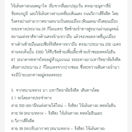
ใช้เส้นทางถนนพญาไท เริ่มจากสี่แยกปทุมวัน ตรงมาอนุสาวรีย์
ชัยสมรภูมิ และใช้เส้นทางสามเหลี่ยมดินแดง ถนนวิภาวดีรังสิต โดย
วิ่งตรงผ่านท่าอากาศยานสนามบินดอนเมือง (ดินแดงมาถึงดอนเมือง
ระยะทางประมาณ 26 กิโลเมตร) ชิดซ้ายเข้าทางคู่ขนานผ่านอนุสรณ์
สถานแห่งชาติทางด้านตรงข้ามขวามือ แล้วจะเจอตลาดสี่มุมเมือง
ทางด้านซ้ายมือและเซียร์รังสิตทางขวามือ ตรงมาประมาณ 200 เมตร
ท่านจะเห็นปั้ม ESSO ให้รีบชิดซ้ายเพื่อเลี้ยว
ซ้ายเช้าซอยพหลโยธิน
87
(
ธนาคารทหารไทย
อยู่หัวมุมถนน) ระยะทางมามหาวิทยาลัยรังสิต
เดินทางประมาณ 2 กิโลเมตรจากปากซอย ซึ่งระหว่างเดินทางเข้ามา
จะมี
ป้ายบอกทาง
อยู่ตลอดระยะ
3. จากสนามหลวง มา มหาวิทยาลัยรังสิต เดินทางโดย
3.1 รถโดยสารประจำทาง
สาย 503 (สถานีขนส่งสายใต้ใหม่ - รังสิต) ใช้เส้นทางถ.พหลโยธิน
สาย 59 (สนามหลวง - รังสิต) ใช้เส้นทางถ.พหลโยธินและ
ถ.วิภาวดีรังสิต
สาย 39 (รถปรับอากาศ) (สนามหลวง - รังสิต) ใช้เส้นทางถ.