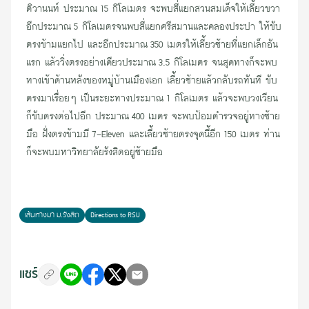
ติวานนท์ ประมาณ 15 กิโลเมตร จะพบสี่แยกสวนสมเด็จให้เลี้ยวขวา
อีกประมาณ 5 กิโลเมตรจนพบสี่แยกศรีสมานและคลองประปา ให้ขับ
ตรงข้ามแยกไป และอีกประมาณ 350 เมตรให้เลี้ยวซ้ายที่แยกเล็กอัน
แรก แล้ววิ่งตรงอย่างเดียวประมาณ 3.5 กิโลเมตร จนสุดทางก็จะพบ
ทางเข้าด้านหลังของหมู่บ้านเมืองเอก เลี้ยวซ้ายแล้วกลับรถทันที ขับ
ตรงมาเรื่อยๆ เป็นระยะทางประมาณ 1 กิโลเมตร แล้วจะพบวงเวียน
ก็ขับตรงต่อไปอีก ประมาณ 400 เมตร จะพบป้อมตำรวจอยู่ทางซ้าย
มือ ฝั่งตรงข้ามมี 7-Eleven และเลี้ยวซ้ายตรงจุดนี้อีก 150 เมตร ท่าน
ก็จะพบมหาวิทยาลัยรังสิตอยู่ซ้ายมือ
เส้นทางมา ม.รังสิต
Directions to RSU
แชร์