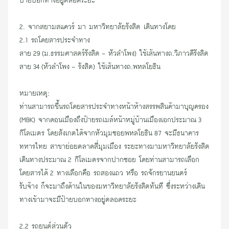
ป้ายบอกทาง
อยู่ตลอดระยะ
2. จากสยามสแควร์ มา มหาวิทยาลัยรังสิต เดินทางโดย
2.1 รถโดยสารประจำทาง
สาย 29 (ม.ธรรมศาสตร์รังสิต - หัวลำโพง) ใช้เส้นทางถ.วิภาวดีรังสิต
สาย 34 (หัวลำโพง - รังสิต) ใช้เส้นทางถ.พหลโยธิน
หมายเหตุ:
ท่านสามารถขึ้นรถโดยสารประจำทางหน้าห้างสรรพสินค้ามาบุญครอง
(MBK) จากดอนเมืองถึงป้ายรถเมล์หน้า
หมู่บ้านเมืองเอกป
ระมาณ 3
กิโลเมตร โดยสังเกตได้จากหัวมุมซอยพหลโยธิน 87 จะมี
ธนาคาร
ทหารไทย
สาขาย่อยตลาดสี่มุมเมือง ระยะทางมามหาวิทยาลัยรังสิต
เดินทางประมาณ 2 กิโลเมตรจากปากซอย โดยท่านสามารถเลือก
โดยสารได้ 2 ทางเลือกคือ
รถสองแถว
หรือ
รถจักรยานยนตร์
รับจ้าง
ก็จะมาถึงด้านในของมหาวิทยาลัยรังสิตทันที ซึ่งระหว่างเดิน
ทางเข้ามาจะมี
ป้ายบอกทางอ
ยู่ตลอดระยะ
2.2 รถยนต์ส่วนตัว