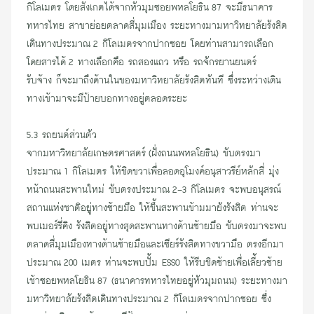
กิโลเมตร โดยสังเกตได้จากหัวมุมซอยพหลโยธิน 87 จะมี
ธนาคาร
ทหารไทย
สาขาย่อยตลาดสี่มุมเมือง ระยะทางมามหาวิทยาลัยรังสิต
เดินทางประมาณ 2 กิโลเมตรจากปากซอย โดยท่านสามารถเลือก
โดยสารได้ 2 ทางเลือกคือ
รถสองแถว
หรือ
รถจักรยานยนตร์
รับจ้าง
ก็จะมาถึงด้านในของมหาวิทยาลัยรังสิตทันที ซึ่งระหว่างเดิน
ทางเข้ามาจะมี
ป้ายบอกทา
งอยู่ตลอดระยะ
5.3 รถยนต์ส่วนตัว
จากมหาวิทยาลัยเกษตรศาสตร์ (ฝั่งถนนพหลโยธิน) ขับตรงมา
ประมาณ 1 กิโลเมตร ให้ชิดขวาเพื่อลอดอุโมงค์อนุสาวรีย์หลักสี่ มุ่ง
หน้าถนนสะพานใหม่ ขับตรงประมาณ 2-3 กิโลเมตร จะพบอนุสรณ์
สถานแห่งชาติอยู่ทางซ้ายมือ ให้ขึ้นสะพานข้ามมายังรังสิต ท่านจะ
พบเมอร์รี่คิง รังสิตอยู่ทางสุดสะพานทางด้านซ้ายมือ ขับตรงมาจะพบ
ตลาดสี่มุมเมืองทางด้านซ้ายมือและเซียร์รังสิตทางขวามือ ตรงอีกมา
ประมาณ 200 เมตร ท่านจะพบปั้ม ESSO ให้รีบชิดซ้ายเพื่อเลี้ยวซ้าย
เ
ช้าซอยพหลโยธิน 87
(
ธนาคารทหารไทย
อยู่หัวมุมถนน) ระยะทางมา
มหาวิทยาลัยรังสิตเดินทางประมาณ 2 กิโลเมตรจากปากซอย ซึ่ง