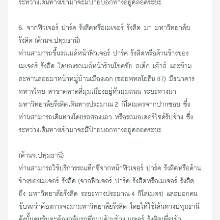
ระหว่างเดินทางเข้ามาจะมี
ป้ายบอกทาง
อยู่ตลอดระยะ
6. จากฟิวเจอร์ ปาร์ค รังสิตหรือเมเจอร์ รังสิต มา มหาวิทยาลัย
รังสิต (ด้านจ.ปทุมธานี)
ท่านสามารถขึ้นรถเมล์หน้าฟิวเจอร์ ปาร์ค รังสิตหรือด้านข้างของ
เมเจอร์ รังสิต โดยลงรถเมล์หน้าร้านโชคชัย สเต็ก เฮ้าส์ และข้าม
สะพานลอยมาหน้า
หมู่บ้านเมืองเอ
ก (ซอยพหลโยธิน 87) มี
ธนาคาร
ทหารไทย
สาขาตลาดสี่มุมเมืองอยู่หัวมุมถนน ระยะทางมา
มหาวิทยาลัยรังสิตเดินทางประมาณ 2 กิโลเมตรจากปากซอย ซึ่ง
ท่านสามารถเดินทางโดย
รถสองแถว
หรือ
รถมอเตอร์ไซด์รับจ้า
ง ซึ่ง
ระหว่างเดินทางเข้ามาจะมี
ป้ายบอกทา
งอยู่ตลอดระยะ
(ด้านจ.ปทุมธานี)
ท่านสามารถใช้บริการรถแท็ก
ซี่จา
กหน้าฟิวเจอร์ ปาร์ค รังสิตหรือ
ด้าน
ข้าง
ของเมเจอร์ รังสิต (จากฟิวเจอร์ ปาร์ค รังสิตหรือเมเจอร์ รังสิต
ถึง มหาวิทยาลัยรังสิต ระยะทางประมาณ 4 กิโลเมตร) และบอกคน
ขับรถว่าต้องการจะมามหาวิทยาลัยรังสิต โดยให้ใช้เส้นทางปทุมธานี
ดังนั้นคนขับจะต้อง
กลับรถ
ที่ถนนด้านข้างเมเจอร์ รังสิตเพื่อเข้า