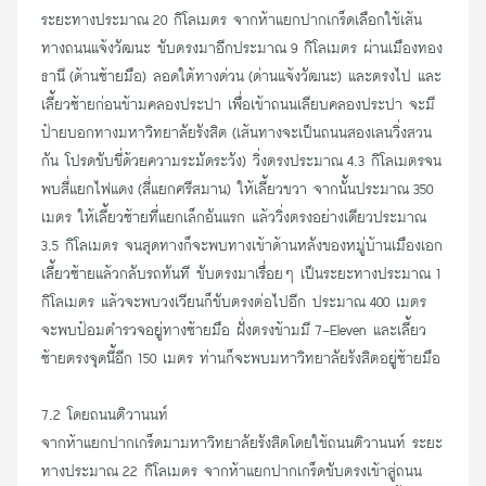
ระยะทางประมาณ 20 กิโลเมตร จากห้าแยกปากเกร็ดเลือกใช้เส้น
ทางถนนแจ้งวัฒนะ ขับตรงมาอีกประมาณ 9 กิโลเมตร ผ่านเมืองทอง
ธานี (ด้านซ้ายมือ) ลอดใต้ทางด่วน (ด่านแจ้งวัฒนะ) และตรงไป และ
เลี้ยวซ้ายก่อนข้ามคลองประปา เพื่อเข้าถนนเลียบคลองประปา จะมี
ป้ายบอกทางมหาวิทยาลัยรังสิต (เส้นทางจะเป็นถนนสองเลนวิ่งสวน
กัน โปรดขับขี่ด้วยความระมัดระวัง) วิ่งตรงประมาณ 4.3 กิโลเมตรจน
พบสี่แยกไฟแดง (สี่แยกศรีสมาน) ให้เลี้ยวขวา จากนั้นประมาณ 350
เมตร ให้เลี้ยวซ้ายที่แยกเล็กอันแรก แล้ววิ่งตรงอย่างเดียวประมาณ
3.5 กิโลเมตร จนสุดทางก็จะพบทางเข้าด้านหลังของหมู่บ้านเมืองเอก
เลี้ยวซ้ายแล้วกลับรถทันที ขับตรงมาเรื่อยๆ เป็นระยะทางประมาณ 1
กิโลเมตร แล้วจะพบวงเวียนก็ขับตรงต่อไปอีก ประมาณ 400 เมตร
จะพบป้อมตำรวจอยู่ทางซ้ายมือ ฝั่งตรงข้ามมี 7-Eleven และเลี้ยว
ซ้ายตรงจุดนี้อีก 150 เมตร ท่านก็จะพบมหาวิทยาลัยรังสิตอยู่ซ้ายมือ
7.2 โดยถนนติวานนท์
จากห้าแยกปากเกร็ดมามหาวิทยาลัยรังสิตโดยใช้ถนนติวานนท์ ระยะ
ทางประมาณ 22 กิโลเมตร จากห้าแยกปากเกร็ดขับตรงเข้าสู่ถนน