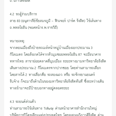
ถ.วิภาวดีรังสิต
4.2 รถตู้ร่วมบริการ
สาย 83 (อนุสาวรีย์ชัยสมรภูมิ - ฟิวเจอร์ ปาร์ค รังสิต) ใช้เส้นทาง
ถ.พหลโยธิน (จอดหน้าร.พ.ราชวิถี)
หมายเหตุ:
จากดอนเมืองถึงป้ายรถเมล์หน้า
หมู่บ้านเมืองเ
อกประมาณ 3
กิโลเมตร โดยสังเกตได้จากหัวมุมซอยพหลโยธิน 87 จะมี
ธนาคาร
ทหารไทย
สาขาย่อยตลาดสี่มุมเมือง ระยะทางมามหาวิทยาลัยรังสิต
เดินทางประมาณ 2 กิโลเมตรจากปากซอย โดยท่านสามารถเลือก
โดยสารได้ 2 ทางเลือกคือ
รถสองแถว
หรือ
รถจักรยานยนตร์
รับจ้าง
ก็จะมาถึงด้านในของมหาวิทยาลัยรังสิตทันที ซึ่งระหว่างเดิน
ทางเข้ามาจะมี
ป้ายบอกทาง
อยู่ตลอดระยะ
4.3 รถยนต์ส่วนตัว
ท่านสามารถใช้เส้นทาง Tollway ด่านหน้าอาคารสำนักงานใหญ่
บริษัทการปิโตรเลียมแห่งประเทศไทย โดยลงถนนวิภาวดีรังสิต ด่าน