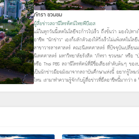
ภัทรา ชวนชม
ผู้สื่อข่าวสถานีโทรทัศน์ไทยพีบีเอส
แม้ในทุกวันนี้เทคโนโลยีจะก้าวไปเร็ว ถึงขั้นว่า มองไปทางไ
อาชีพ “นักข่าว” เองก็ผลักตัวเองให้วิ่งเร็วไม่แพ้เทคโนโ
สาขาวารสารศาสตร์ คณะนิเทศศาสตร์ ที่ปัจจุบันเปลี่ยนมา
นิเทศศาสตร์ มหาวิทยาลัยรังสิต “ภัทรา ชวนชม” หรือ “ป่าน
หรือ Thai PBS สถานีโทรทัศน์ที่มีชื่อเสียงลำดับต้นๆ ของ
เป็นนักข่าวมือฉมังมาจากสถาบันศึกษาแห่งนี้ อยากรู้ไหม
ไหน เรามาทำความรู้จักกับผู้สื่อข่าวที่ยึดอาชีพนี้มากว่า 