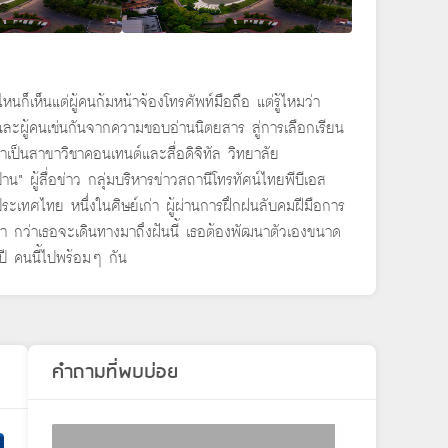
หนก็เห็นแต่ผู้คนก้มหน้าจ้องโทรศัพท์มือถือ แต่รู้ไหมว่า
ลยีและผู้คนเช่นกันจากความชอบอ่านนิตยสาร สู่การเลือกเรียน
เป็นสาขาวิชาคอนเทนต์และสื่อดิจิทัล วิทยาลัย
” ผู้สื่อข่าว กลุ่มบริหารข่าวสถานีโทรทัศน์ไทยพีบีเอส
ประเทศไทย หนึ่งในศิษย์เก่า ผู้ผ่านการฝึกฝนลับคมฝีมือการ
ว่า กว่าเธอจะเดินทางมาถึงฝันนี้ เธอต้องพัฒนาตัวเองขนาด
8 ปี คนนี้ไปพร้อมๆ กัน
คำถามที่พบบ่อย