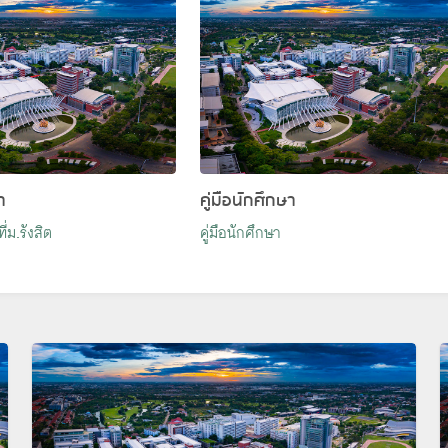
า
คู่มือนักศึกษา
่ม.รังสิต
คู่มือนักศึกษา