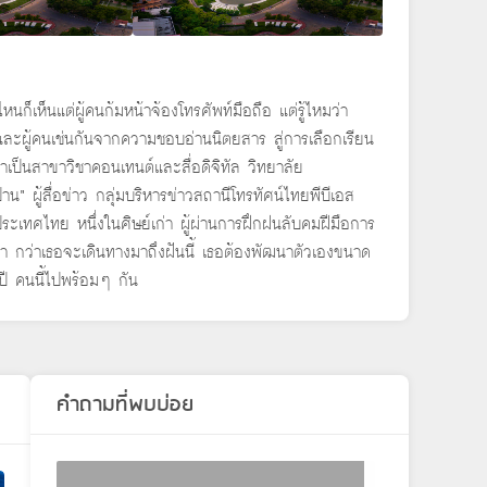
หนก็เห็นแต่ผู้คนก้มหน้าจ้องโทรศัพท์มือถือ แต่รู้ไหมว่า
ลยีและผู้คนเช่นกันจากความชอบอ่านนิตยสาร สู่การเลือกเรียน
เป็นสาขาวิชาคอนเทนต์และสื่อดิจิทัล วิทยาลัย
” ผู้สื่อข่าว กลุ่มบริหารข่าวสถานีโทรทัศน์ไทยพีบีเอส
ประเทศไทย หนึ่งในศิษย์เก่า ผู้ผ่านการฝึกฝนลับคมฝีมือการ
ว่า กว่าเธอจะเดินทางมาถึงฝันนี้ เธอต้องพัฒนาตัวเองขนาด
8 ปี คนนี้ไปพร้อมๆ กัน
คำถามที่พบบ่อย