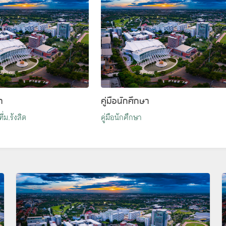
า
คู่มือนักศึกษา
่ม.รังสิต
คู่มือนักศึกษา