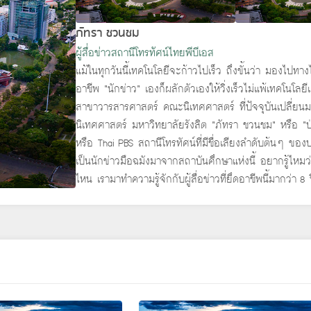
ภัทรา ชวนชม
ผู้สื่อข่าวสถานีโทรทัศน์ไทยพีบีเอส
แม้ในทุกวันนี้เทคโนโลยีจะก้าวไปเร็ว ถึงขั้นว่า มองไปทางไ
อาชีพ “นักข่าว” เองก็ผลักตัวเองให้วิ่งเร็วไม่แพ้เทคโนโ
สาขาวารสารศาสตร์ คณะนิเทศศาสตร์ ที่ปัจจุบันเปลี่ยนมา
นิเทศศาสตร์ มหาวิทยาลัยรังสิต “ภัทรา ชวนชม” หรือ “ป่าน
หรือ Thai PBS สถานีโทรทัศน์ที่มีชื่อเสียงลำดับต้นๆ ของ
เป็นนักข่าวมือฉมังมาจากสถาบันศึกษาแห่งนี้ อยากรู้ไหม
ไหน เรามาทำความรู้จักกับผู้สื่อข่าวที่ยึดอาชีพนี้มากว่า 