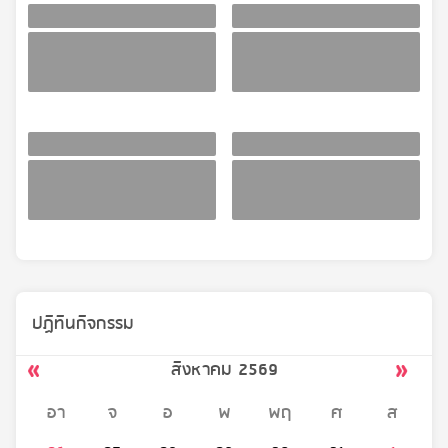
ปฏิทินกิจกรรม
สิงหาคม 2569
อา
จ
อ
พ
พฤ
ศ
ส