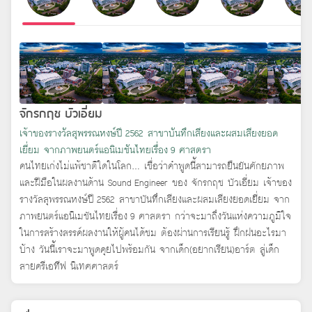
จักรกฤช บัวเอี่ยม
เจ้าของรางวัลสุพรรณหงษ์ปี 2562 สาขาบันทึกเสียงและผสมเสียงยอด
เยี่ยม จากภาพยนตร์แอนิเมชันไทยเรื่อง 9 ศาสตรา
คนไทยเก่งไม่แพ้ชาติใดในโลก... เชื่อว่าคำพูดนี้สามารถยืนยันศักยภาพ
และฝีมือในผลงานด้าน Sound Engineer ของ จักรกฤช บัวเอี่ยม เจ้าของ
รางวัลสุพรรณหงษ์ปี 2562 สาขาบันทึกเสียงและผสมเสียงยอดเยี่ยม จาก
ภาพยนตร์แอนิเมชันไทยเรื่อง 9 ศาสตรา กว่าจะมาถึงวันแห่งความภูมิใจ
ในการสร้างสรรค์ผลงานให้ผู้คนได้ชม ต้องผ่านการเรียนรู้ ฝึกฝนอะไรมา
บ้าง วันนี้เราจะมาพูดคุยไปพร้อมกัน จากเด็ก(อยากเรียน)อาร์ต สู่เด็ก
สายครีเอทีฟ นิเทศศาสตร์