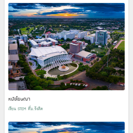
หนังโฆษณา
เรียน STEM ที่ม.รังสิต