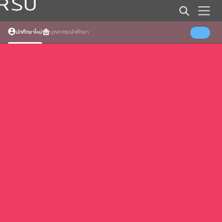
Error (Load specific date events)
Somthing went wrong
นักศึกษาใหม่
บุคลากร/นักศึกษา
Error (Load all events)
Somthing went wrong
Error (Load faqs)
Somthing went wrong
Error (Load Banners)
Somthing went wrong
Error (Load External Home)
Somthing went wrong