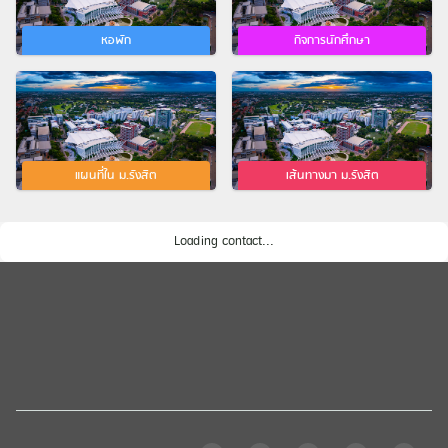
หอพัก
กิจการนักศึกษา
แผนที่ใน ม.รังสิต
เส้นทางมา ม.รังสิต
Loading contact...