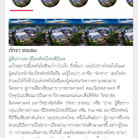
ภัทรา ชวนชม
ผู้สื่อข่าวสถานีโทรทัศน์ไทยพีบีเอส
แม้ในทุกวันนี้เทคโนโลยีจะก้าวไปเร็ว ถึงขั้นว่า มองไปทางไหนก็เห็นแต่
ผู้คนก้มหน้าจ้องโทรศัพท์มือถือ แต่รู้ไหมว่า อาชีพ “นักข่าว” เองก็ผลัก
ตัวเองให้วิ่งเร็วไม่แพ้เทคโนโลยีและผู้คนเช่นกันจากความชอบอ่าน
นิตยสาร สู่การเลือกเรียนสาขาวารสารศาสตร์ คณะนิเทศศาสตร์ ที่
ปัจจุบันเปลี่ยนมาเป็นสาขาวิชาคอนเทนต์และสื่อดิจิทัล วิทยาลัย
นิเทศศาสตร์ มหาวิทยาลัยรังสิต “ภัทรา ชวนชม” หรือ “ป่าน” ผู้สื่อข่าว
กลุ่มบริหารข่าวสถานีโทรทัศน์ไทยพีบีเอส หรือ Thai PBS สถานีโทรทัศน์
ที่มีชื่อเสียงลำดับต้นๆ ของประเทศไทย หนึ่งในศิษย์เก่า ผู้ผ่านการฝึกฝน
ลับคมฝีมือการเป็นนักข่าวมือฉมังมาจากสถาบันศึกษาแห่งนี้ อยากรู้ไหม
ว่า กว่าเธอจะเดินทางมาถึงฝันนี้ เธอต้องพัฒนาตัวเองขนาดไหน เรามา