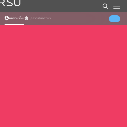
Error (Load specific date events)
Somthing went wrong
นักศึกษาใหม่
บุคลากร/นักศึกษา
Error (Load all events)
Somthing went wrong
Error (Load faqs)
Somthing went wrong
Error (Load Banners)
Somthing went wrong
Error (Load External Home)
Somthing went wrong