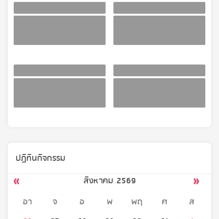
ปฏิทินกิจกรรม
สิงหาคม 2569
อา
จ
อ
พ
พฤ
ศ
ส