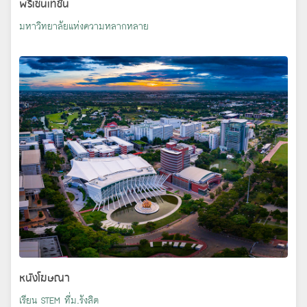
พรีเซนเทชั่น
มหาวิทยาลัยแห่งความหลากหลาย
หนังโฆษณา
เรียน STEM ที่ม.รังสิต