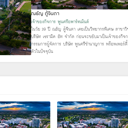
ณธัญ ตู้จินดา
เจ้าของกิจการ พูนศรีอพาร์ทเม้นต์
ในวัย 39 ปี ณธัญ ตู้จินดา เคยเป็นวิทยากรพิเศษ สาขาวิช
บริษัท เซรามิค ฮัท จำกัด ก่อนจะขยับมาเป็นเจ้าของกิจกา
กรรมการผู้จัดการ บริษัท พูนศรีชำนาญการ พร๊อพเพอร์ตี้
ตัวในปัจจุบัน