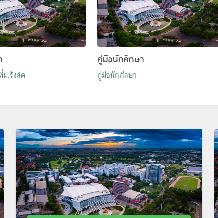
า
คู่มือนักศึกษา
่ม.รังสิต
คู่มือนักศึกษา