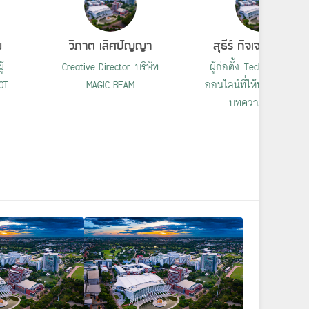
ย
วิภาต เลิศปัญญา
สุธีร์ กิจเจริญการกุ
ู้
Creative Director บริษัท
ผู้ก่อตั้ง TechTalkThai สื
OT
MAGIC BEAM
ออนไลน์ที่ให้บริการข่าวแ
บทความด้าน IT