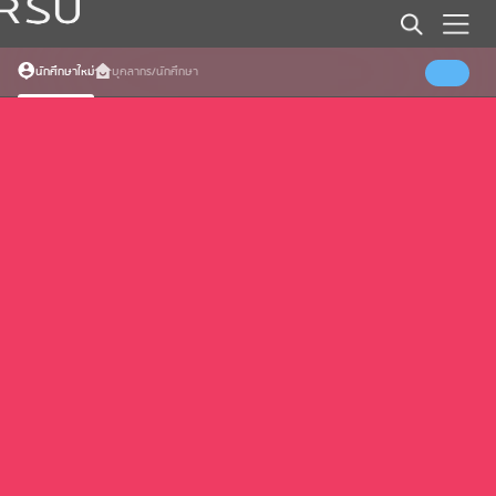
Error (Load specific date events)
Somthing went wrong
นักศึกษาใหม่
บุคลากร/นักศึกษา
Error (Load all events)
Somthing went wrong
Error (Load faqs)
Somthing went wrong
Error (Load Banners)
Somthing went wrong
Error (Load External Home)
Somthing went wrong