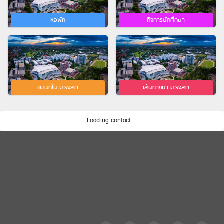
หอพัก
กิจการนักศึกษา
แผนที่ใน ม.รังสิต
เส้นทางมา ม.รังสิต
Loading contact...