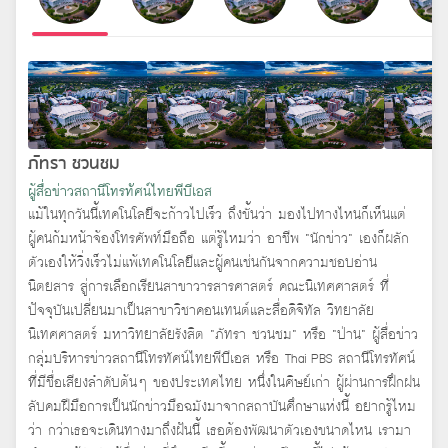
ภัทรา ชวนชม
ผู้สื่อข่าวสถานีโทรทัศน์ไทยพีบีเอส
แม้ในทุกวันนี้เทคโนโลยีจะก้าวไปเร็ว ถึงขั้นว่า มองไปทางไหนก็เห็นแต่
ผู้คนก้มหน้าจ้องโทรศัพท์มือถือ แต่รู้ไหมว่า อาชีพ “นักข่าว” เองก็ผลัก
ตัวเองให้วิ่งเร็วไม่แพ้เทคโนโลยีและผู้คนเช่นกันจากความชอบอ่าน
นิตยสาร สู่การเลือกเรียนสาขาวารสารศาสตร์ คณะนิเทศศาสตร์ ที่
ปัจจุบันเปลี่ยนมาเป็นสาขาวิชาคอนเทนต์และสื่อดิจิทัล วิทยาลัย
นิเทศศาสตร์ มหาวิทยาลัยรังสิต “ภัทรา ชวนชม” หรือ “ป่าน” ผู้สื่อข่าว
กลุ่มบริหารข่าวสถานีโทรทัศน์ไทยพีบีเอส หรือ Thai PBS สถานีโทรทัศน์
ที่มีชื่อเสียงลำดับต้นๆ ของประเทศไทย หนึ่งในศิษย์เก่า ผู้ผ่านการฝึกฝน
ลับคมฝีมือการเป็นนักข่าวมือฉมังมาจากสถาบันศึกษาแห่งนี้ อยากรู้ไหม
ว่า กว่าเธอจะเดินทางมาถึงฝันนี้ เธอต้องพัฒนาตัวเองขนาดไหน เรามา