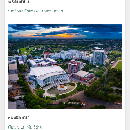
พรีเซนเทชั่น
มหาวิทยาลัยแห่งความหลากหลาย
หนังโฆษณา
เรียน STEM ที่ม.รังสิต