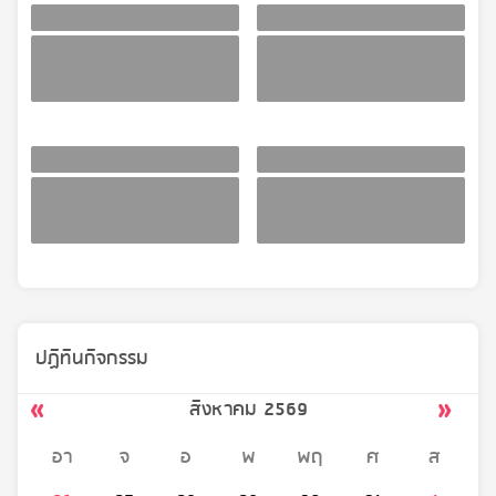
ปฏิทินกิจกรรม
สิงหาคม 2569
อา
จ
อ
พ
พฤ
ศ
ส