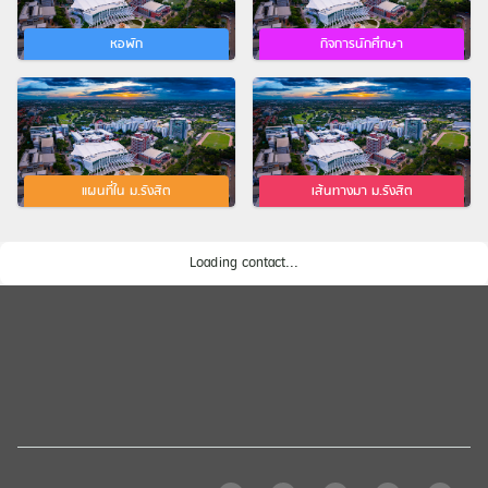
หอพัก
กิจการนักศึกษา
แผนที่ใน ม.รังสิต
เส้นทางมา ม.รังสิต
Loading contact...