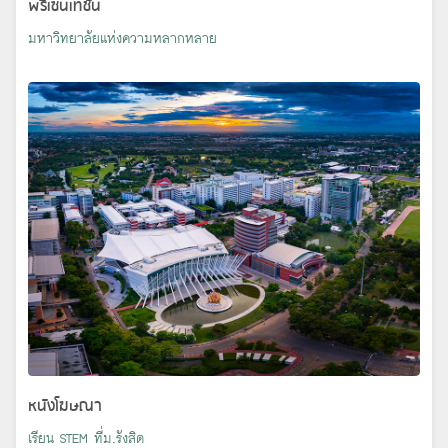
พรีเซนเทชั่น
มหาวิทยาลัยแห่งความหลากหลาย
หนังโฆษณา
เรียน STEM ที่ม.รังสิต