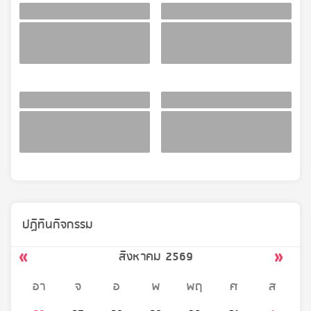
ปฏิทินกิจกรรม
สิงหาคม 2569
อา
จ
อ
พ
พฤ
ศ
ส