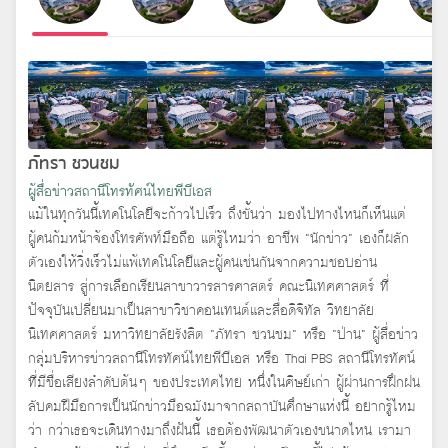
ภัทรา ชวนชม
ผู้สื่อข่าวสถานีโทรทัศน์ไทยพีบีเอส
แม้ในทุกวันนี้เทคโนโลยีจะก้าวไปเร็ว ถึงขั้นว่า มองไปทางไหนก็เห็นแต่
ผู้คนก้มหน้าจ้องโทรศัพท์มือถือ แต่รู้ไหมว่า อาชีพ “นักข่าว” เองก็ผลัก
ตัวเองให้วิ่งเร็วไม่แพ้เทคโนโลยีและผู้คนเช่นกันจากความชอบอ่าน
นิตยสาร สู่การเลือกเรียนสาขาวารสารศาสตร์ คณะนิเทศศาสตร์ ที่
ปัจจุบันเปลี่ยนมาเป็นสาขาวิชาคอนเทนต์และสื่อดิจิทัล วิทยาลัย
นิเทศศาสตร์ มหาวิทยาลัยรังสิต “ภัทรา ชวนชม” หรือ “ป่าน” ผู้สื่อข่าว
กลุ่มบริหารข่าวสถานีโทรทัศน์ไทยพีบีเอส หรือ Thai PBS สถานีโทรทัศน์
ที่มีชื่อเสียงลำดับต้นๆ ของประเทศไทย หนึ่งในศิษย์เก่า ผู้ผ่านการฝึกฝน
ลับคมฝีมือการเป็นนักข่าวมือฉมังมาจากสถาบันศึกษาแห่งนี้ อยากรู้ไหม
ว่า กว่าเธอจะเดินทางมาถึงฝันนี้ เธอต้องพัฒนาตัวเองขนาดไหน เรามา