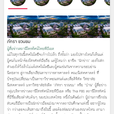
ภัทรา ชวนชม
ผู้สื่อข่าวสถานีโทรทัศน์ไทยพีบีเอส
แม้ในทุกวันนี้เทคโนโลยีจะก้าวไปเร็ว ถึงขั้นว่า มองไปทางไหนก็เห็นแต่
ผู้คนก้มหน้าจ้องโทรศัพท์มือถือ แต่รู้ไหมว่า อาชีพ “นักข่าว” เองก็ผลัก
ตัวเองให้วิ่งเร็วไม่แพ้เทคโนโลยีและผู้คนเช่นกันจากความชอบอ่าน
นิตยสาร สู่การเลือกเรียนสาขาวารสารศาสตร์ คณะนิเทศศาสตร์ ที่
ปัจจุบันเปลี่ยนมาเป็นสาขาวิชาคอนเทนต์และสื่อดิจิทัล วิทยาลัย
นิเทศศาสตร์ มหาวิทยาลัยรังสิต “ภัทรา ชวนชม” หรือ “ป่าน” ผู้สื่อข่าว
กลุ่มบริหารข่าวสถานีโทรทัศน์ไทยพีบีเอส หรือ Thai PBS สถานีโทรทัศน์
ที่มีชื่อเสียงลำดับต้นๆ ของประเทศไทย หนึ่งในศิษย์เก่า ผู้ผ่านการฝึกฝน
ลับคมฝีมือการเป็นนักข่าวมือฉมังมาจากสถาบันศึกษาแห่งนี้ อยากรู้ไหม
ว่า กว่าเธอจะเดินทางมาถึงฝันนี้ เธอต้องพัฒนาตัวเองขนาดไหน เรามา