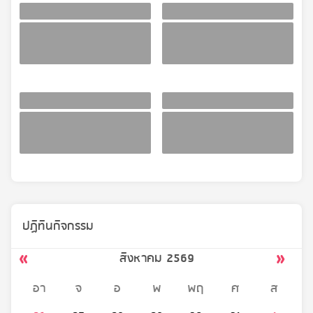
ปฏิทินกิจกรรม
สิงหาคม 2569
อา
จ
อ
พ
พฤ
ศ
ส