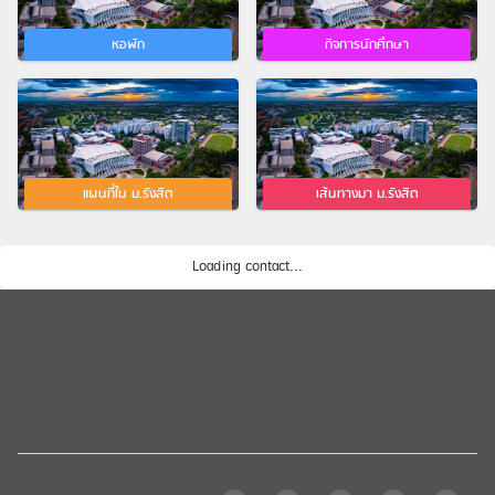
หอพัก
กิจการนักศึกษา
แผนที่ใน ม.รังสิต
เส้นทางมา ม.รังสิต
Loading contact...