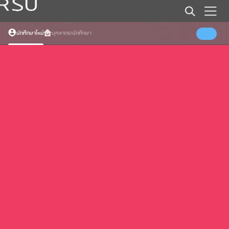
Error (Load specific date events)
Somthing went wrong
นักศึกษาใหม่
บุคลากร/นักศึกษา
Error (Load all events)
Somthing went wrong
Error (Load faqs)
Somthing went wrong
Error (Load Banners)
Somthing went wrong
Error (Load External Home)
Somthing went wrong