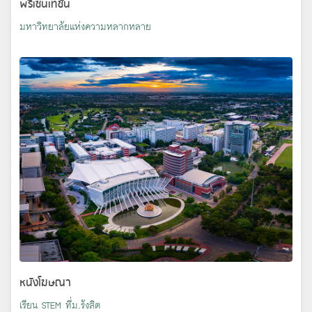
พรีเซนเทชั่น
มหาวิทยาลัยแห่งความหลากหลาย
หนังโฆษณา
เรียน STEM ที่ม.รังสิต