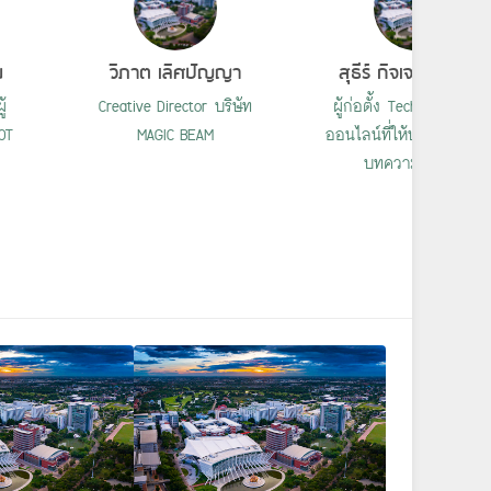
ย
วิภาต เลิศปัญญา
สุธีร์ กิจเจริญการกุ
ู้
Creative Director บริษัท
ผู้ก่อตั้ง TechTalkThai สื
OT
MAGIC BEAM
ออนไลน์ที่ให้บริการข่าวแ
บทความด้าน IT