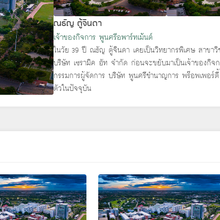
ณธัญ ตู้จินดา
เจ้าของกิจการ พูนศรีอพาร์ทเม้นต์
ในวัย 39 ปี ณธัญ ตู้จินดา เคยเป็นวิทยากรพิเศษ สาขาวิช
บริษัท เซรามิค ฮัท จำกัด ก่อนจะขยับมาเป็นเจ้าของกิจกา
กรรมการผู้จัดการ บริษัท พูนศรีชำนาญการ พร๊อพเพอร์ตี้
ตัวในปัจจุบัน