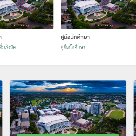
า
คู่มือนักศึกษา
่ม.รังสิต
คู่มือนักศึกษา