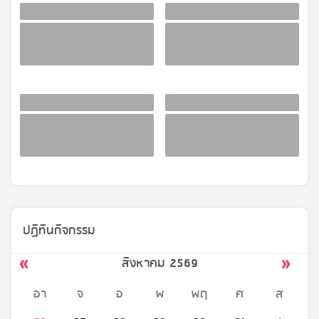
ปฏิทินกิจกรรม
สิงหาคม 2569
อา
จ
อ
พ
พฤ
ศ
ส