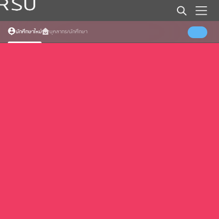
Error (Load specific date events)
Somthing went wrong
นักศึกษาใหม่
บุคลากร/นักศึกษา
Error (Load all events)
Somthing went wrong
Error (Load faqs)
Somthing went wrong
Error (Load Banners)
Somthing went wrong
Error (Load External Home)
Somthing went wrong