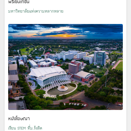
พรีเซนเทชั่น
มหาวิทยาลัยแห่งความหลากหลาย
หนังโฆษณา
เรียน STEM ที่ม.รังสิต