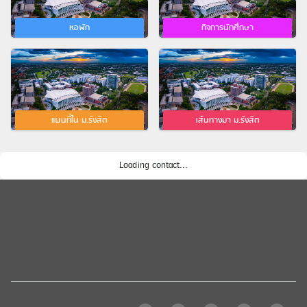
หอพัก
กิจการนักศึกษา
แผนที่ใน ม.รังสิต
เส้นทางมา ม.รังสิต
Loading contact...