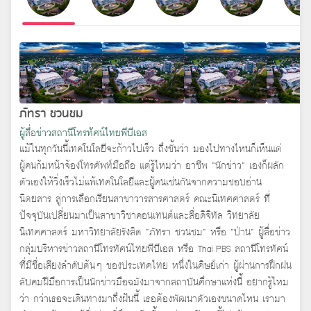
ภัทรา ชวนชม
ผู้สื่อข่าวสถานีโทรทัศน์ไทยพีบีเอส
แม้ในทุกวันนี้เทคโนโลยีจะก้าวไปเร็ว ถึงขั้นว่า มองไปทางไหนก็เห็นแต่
ผู้คนก้มหน้าจ้องโทรศัพท์มือถือ แต่รู้ไหมว่า อาชีพ “นักข่าว” เองก็ผลัก
ตัวเองให้วิ่งเร็วไม่แพ้เทคโนโลยีและผู้คนเช่นกันจากความชอบอ่าน
นิตยสาร สู่การเลือกเรียนสาขาวารสารศาสตร์ คณะนิเทศศาสตร์ ที่
ปัจจุบันเปลี่ยนมาเป็นสาขาวิชาคอนเทนต์และสื่อดิจิทัล วิทยาลัย
นิเทศศาสตร์ มหาวิทยาลัยรังสิต “ภัทรา ชวนชม” หรือ “ป่าน” ผู้สื่อข่าว
กลุ่มบริหารข่าวสถานีโทรทัศน์ไทยพีบีเอส หรือ Thai PBS สถานีโทรทัศน์
ที่มีชื่อเสียงลำดับต้นๆ ของประเทศไทย หนึ่งในศิษย์เก่า ผู้ผ่านการฝึกฝน
ลับคมฝีมือการเป็นนักข่าวมือฉมังมาจากสถาบันศึกษาแห่งนี้ อยากรู้ไหม
ว่า กว่าเธอจะเดินทางมาถึงฝันนี้ เธอต้องพัฒนาตัวเองขนาดไหน เรามา